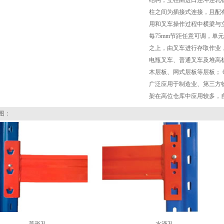
结构，立柱由进口连冲连轧
柱之间为插接式连接，且配
用和叉车操作过程中横梁与
每75mm节距任意可调，单元
之上，由叉车进行存取作业
电瓶叉车、普通叉车及堆高
木层板、网式层板等层板；
广泛应用于制造业、第三方
架在高位仓库中应用较多，
图：