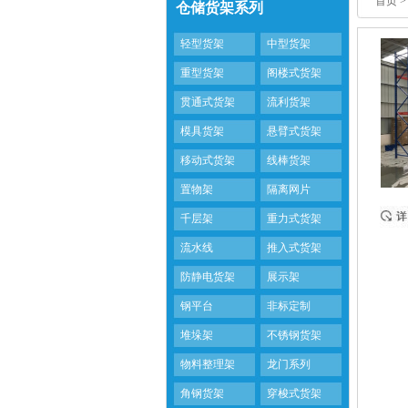
首页
>
仓储货架系列
轻型货架
中型货架
重型货架
阁楼式货架
贯通式货架
流利货架
模具货架
悬臂式货架
移动式货架
线棒货架
置物架
隔离网片
千层架
重力式货架
流水线
推入式货架
防静电货架
展示架
钢平台
非标定制
堆垛架
不锈钢货架
物料整理架
龙门系列
角钢货架
穿梭式货架