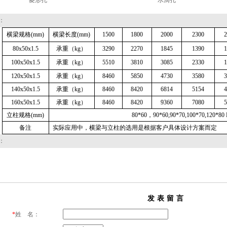
菱形孔
水滴孔
：
横梁规格(mm)
横梁长度(mm)
1500
1800
2000
2300
2
80x50x1.5
承重（kg）
3290
2270
1845
1390
1
100x50x1.5
承重（kg）
5510
3810
3085
2330
1
120x50x1.5
承重（kg）
8460
5850
4730
3580
3
140x50x1.5
承重（kg）
8460
8420
6814
5154
4
160x50x1.5
承重（kg）
8460
8420
9360
7080
5
立柱规格(mm)
80*60，90*60,90*70,100*70,120*80
备注
实际应用中，横梁与立柱的选用是根据客户具体设计方案而定
：
发表留言
*
姓 名：