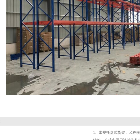
：
1、常规托盘式货架，又称横