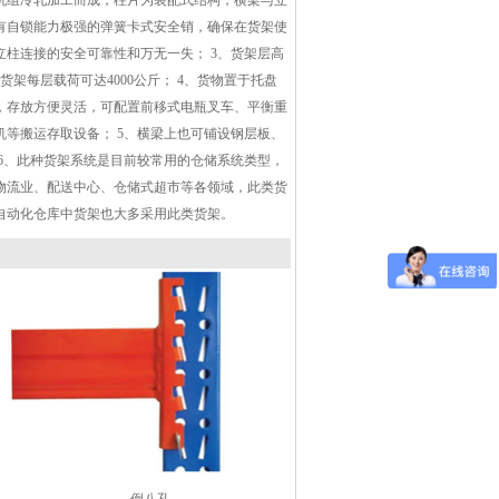
机组冷轧加工而成，柱片为装配式结构，横梁与立
有自锁能力极强的弹簧卡式安全销，确保在货架使
立柱连接的安全可靠性和万无一失； 3、货架层高
货架每层载荷可达4000公斤； 4、货物置于托盘
，存放方便灵活，可配置前移式电瓶叉车、平衡重
机等搬运存取设备； 5、横梁上也可铺设钢层板、
 6、此种货架系统是目前较常用的仓储系统类型，
物流业、配送中心、仓储式超市等各领域，此类货
自动化仓库中货架也大多采用此类货架。