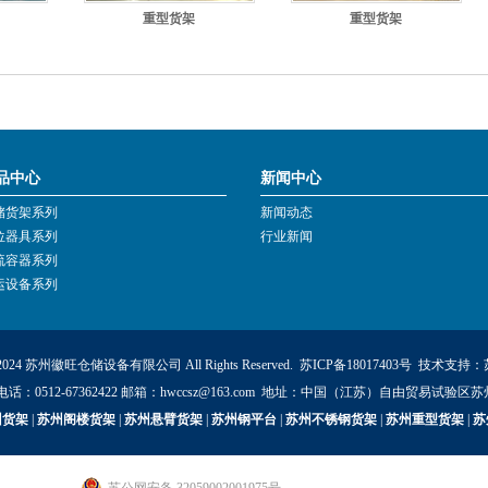
重型货架
重型货架
品中心
新闻中心
储货架系列
新闻动态
位器具系列
行业新闻
流容器系列
运设备系列
 © 2024 苏州徽旺仓储设备有限公司 All Rights Reserved.
苏ICP备18017403号
技术支持：
86 电话：0512-67362422 邮箱：hwccsz@163.com 地址：中国（江苏）自由贸易试验区
州货架
|
苏州阁楼货架
|
苏州悬臂货架
|
苏州钢平台
|
苏州不锈钢货架
|
苏州重型货架
|
苏