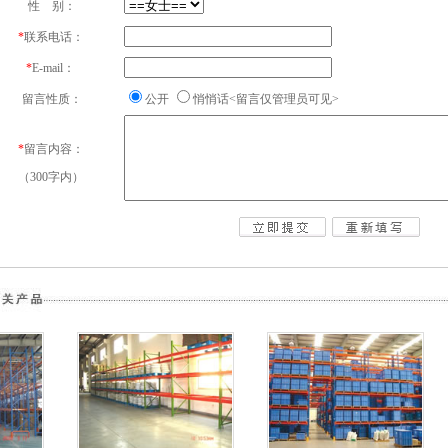
性 别：
*
联系电话：
*
E-mail：
留言性质：
公开
悄悄话<留言仅管理员可见>
*
留言内容：
（300字内）