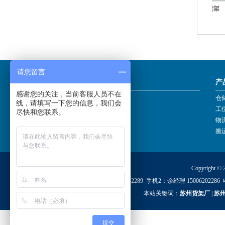
型货架
重型货架
重型货架
请您留言
关于我们
产
感谢您的关注，当前客服人员不在
公司简介
仓
线，请填写一下您的信息，我们会
企业文化
工
尽快和您联系。
销售网络
物
服务承诺
搬
Copyright
手机1：方经理 19901482289 手机2：余经理 150062022
本站关键词：
苏州货架厂
|
苏
提交