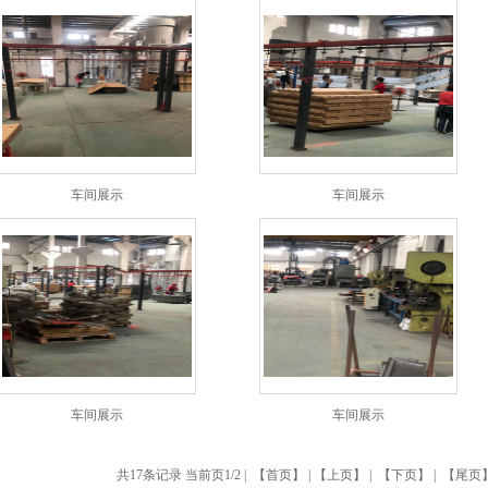
车间展示
车间展示
车间展示
车间展示
共17条记录 当前页1/2 | 【首页】 | 【上页】 |
【下页】
|
【尾页