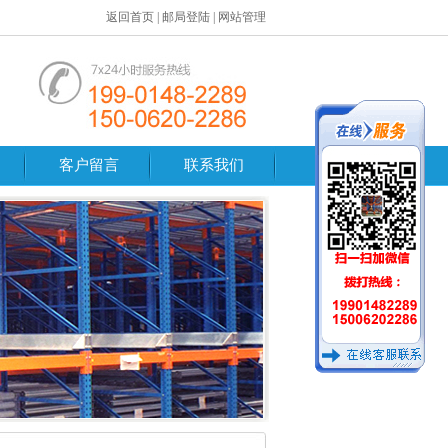
返回首页
|
邮局登陆
|
网站管理
客户留言
联系我们