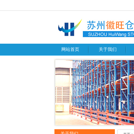
网站首页
关于我们
关于我们