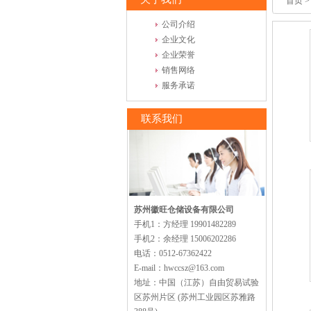
首页
>
公司介绍
企业文化
企业荣誉
销售网络
服务承诺
联系我们
苏州徽旺仓储设备有限公司
手机1：方经理 19901482289
手机2：余经理 15006202286
电话：0512-67362422
E-mail：hwccsz@163.com
地址：中国（江苏）自由贸易试验
区苏州片区 (苏州工业园区苏雅路