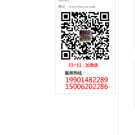
388号)
网址：www.hwccsz.com