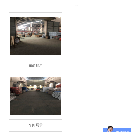
车间展示
车间展示