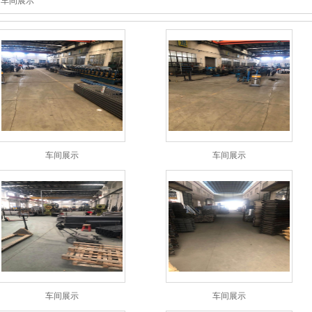
 车间展示
车间展示
车间展示
车间展示
车间展示