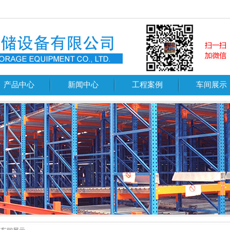
产品中心
新闻中心
工程案例
车间展示