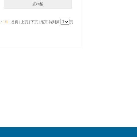
置物架
：
1
/
1
| 首页 | 上页 | 下页 | 尾页 转到第
页