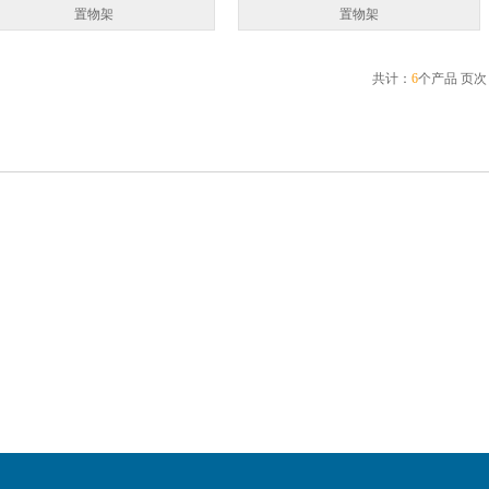
置物架
置物架
共计：
6
个产品 页次