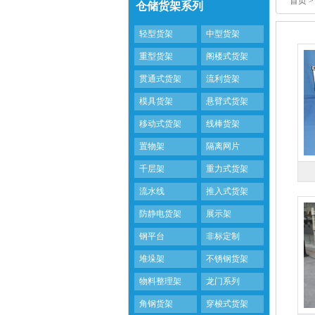
首页
>
仓储货架系列
轻型货架
中型货架
重型货架
阁楼式货架
贯通式货架
流利货架
模具货架
悬臂式货架
移动式货架
线棒货架
置物架
隔离网片
千层架
重力式货架
流水线
推入式货架
防静电货架
展示架
钢平台
非标定制
堆垛架
不锈钢货架
物料整理架
龙门系列
角钢货架
穿梭式货架