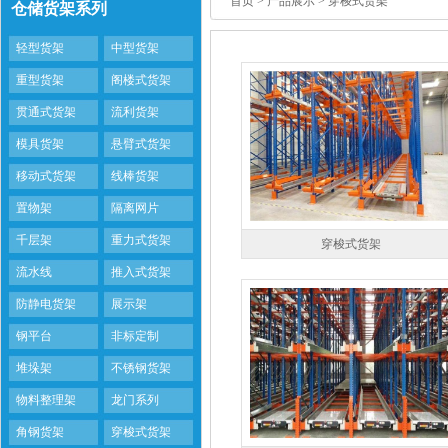
首页
> 产品展示 > 穿梭式货架
仓储货架系列
轻型货架
中型货架
重型货架
阁楼式货架
贯通式货架
流利货架
模具货架
悬臂式货架
移动式货架
线棒货架
置物架
隔离网片
千层架
重力式货架
穿梭式货架
流水线
推入式货架
防静电货架
展示架
钢平台
非标定制
堆垛架
不锈钢货架
物料整理架
龙门系列
角钢货架
穿梭式货架