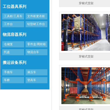
穿梭式货架
工位器具系列
工具柜/工具车
文件柜更衣柜
工作台
铝型材工作台
物流容器系列
仓储笼
零件盒/周转箱
托盘
物流台车
穿梭式货架
搬运设备系列
手推车
液压车
车桥
登高车
穿梭式货架