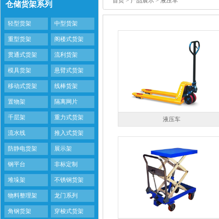
首页
> 产品展示 > 液压车
仓储货架系列
轻型货架
中型货架
重型货架
阁楼式货架
贯通式货架
流利货架
模具货架
悬臂式货架
移动式货架
线棒货架
置物架
隔离网片
千层架
重力式货架
液压车
流水线
推入式货架
防静电货架
展示架
钢平台
非标定制
堆垛架
不锈钢货架
物料整理架
龙门系列
角钢货架
穿梭式货架