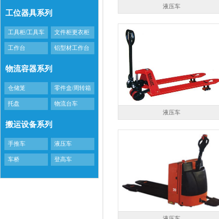
液压车
工位器具系列
工具柜/工具车
文件柜更衣柜
工作台
铝型材工作台
物流容器系列
仓储笼
零件盒/周转箱
托盘
物流台车
液压车
搬运设备系列
手推车
液压车
车桥
登高车
液压车