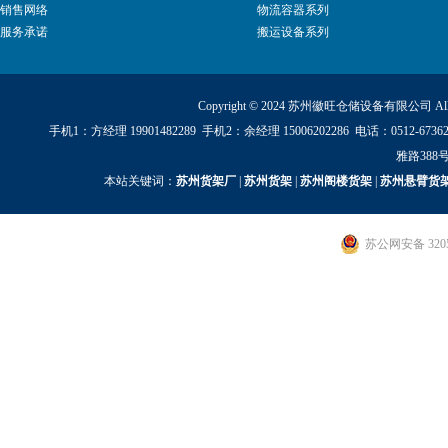
销售网络
物流容器系列
服务承诺
搬运设备系列
Copyright © 2024 苏州徽旺仓储设备有限公司 All Ri
手机1：方经理 19901482289 手机2：余经理 15006202286 电话：0512
雅路388号
本站关键词：
苏州货架厂
|
苏州货架
|
苏州阁楼货架
|
苏州悬臂货
苏公网安备 3205